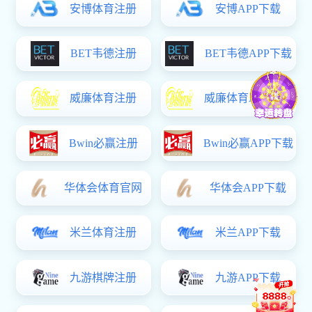
学校简介
新校区建设
职能部门分布
职称文件2025
学习重要论述
校友登记联系
五高招生咨询
周工作安排
校园风光
更多...
教师办公室
走廊
我校举行新教