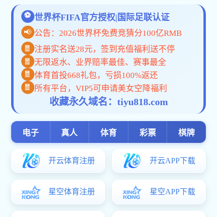
教研活动
教师发展
开云
教研活动
教师简介
教师随笔
8月15日
幕，
教师荣誉
的老师，从入门
智慧校园平台
招生简章