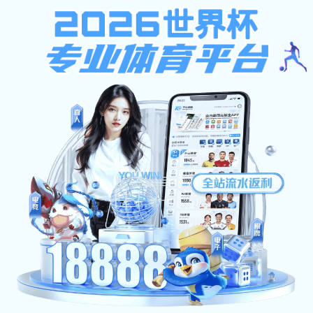
开云网页版登录入口-开云中国
开云网页版登录入口-开云中国:
开云网页版登录入口-开云中国:
开云网页版
首页
学校概况
五中
开云网页版登录入口-开云中国:
开云网页版登录入口-开云中国:
开云网页版
招生专栏
党建工团
学区