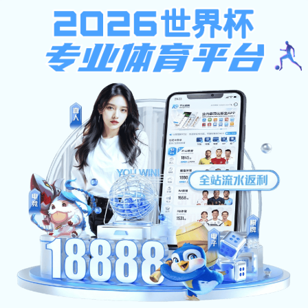
开云网页版登录入口-开云中国
开云网页版登录入口-开云中国:
开云网页版登录入口-开云中国:
开云网页版
首页
学校概况
五中
开云网页版登录入口-开云中国:
开云网页版登录入口-开云中国:
开云网页版
招生专栏
党建工团
学区