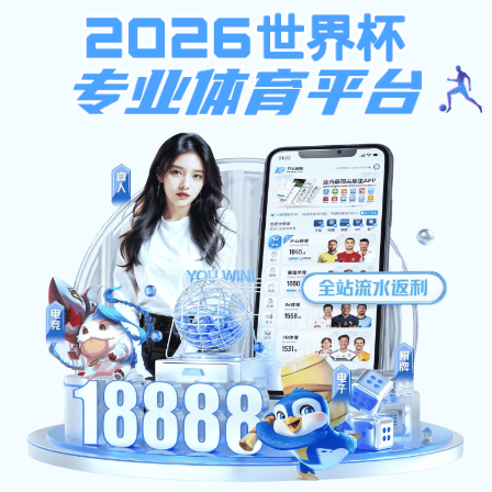
开云网页版登录入口-开云中国
开云网页版登录入口-开云中国:
开云网页版登录入口-开云中国:
开云网页版
首页
学校概况
五中
开云网页版登录入口-开云中国:
开云网页版登录入口-开云中国:
开云网页版
招生专栏
党建工团
学区